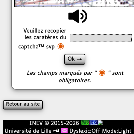
Veuillez recopier
les caratères du
◉
captcha™ svp
◉
Les champs marqués par "
" sont
obligatoires.
Retour au site
INEV © 2015-2026
Université de Lille
Dyslexic:Off
Mode:Light