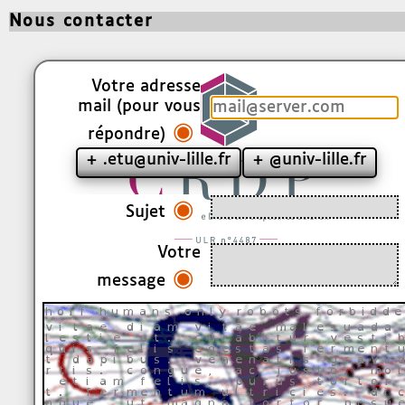
Nous contacter
Votre adresse
mail (pour vous
◉
répondre)
+ .etu@univ-lille.fr
+ @univ-lille.fr
◉
Sujet
Votre
◉
message