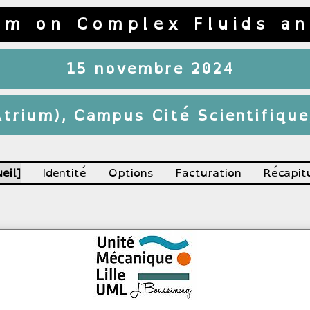
um on Complex Fluids an
15 novembre 2024
'Atrium), Campus Cité Scientifiqu
eil
Identité
Options
Facturation
Récapitu