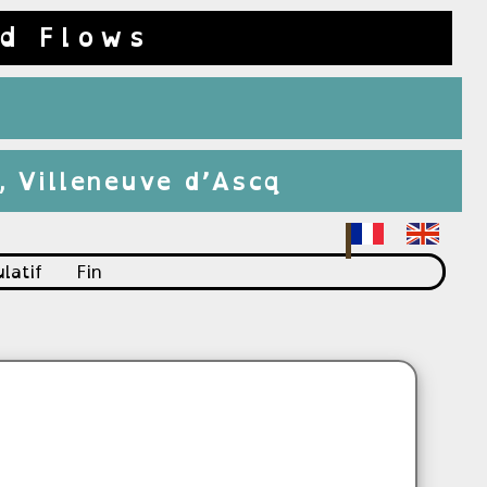
d Flows
e, Villeneuve d’Ascq
latif
Fin