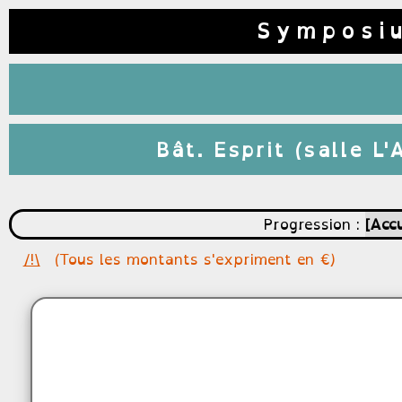
Symposi
Bât. Esprit (salle L
Progression :
Accu
(Tous les montants s'expriment en €)