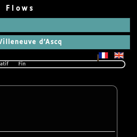
d Flows
 Villeneuve d’Ascq
atif
Fin