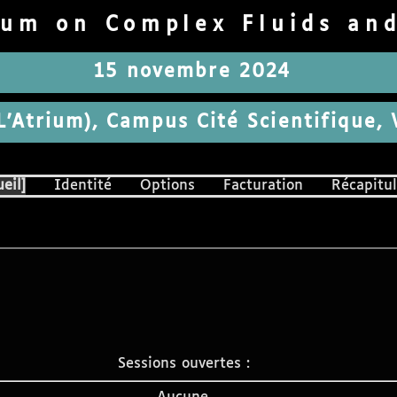
um on Complex Fluids an
15 novembre 2024
 L'Atrium), Campus Cité Scientifique,
eil
Identité
Options
Facturation
Récapitul
Sessions ouvertes :