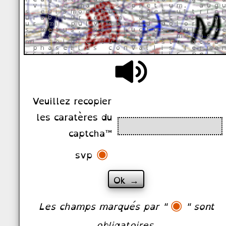
Veuillez recopier
les caratères du
captcha™
◉
svp
◉
Les champs marqués par "
" sont
obligatoires.