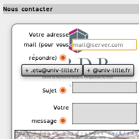
Nous contacter
Votre adresse
mail (pour vous
◉
répondre)
+ .etu@univ-lille.fr
+ @univ-lille.fr
◉
Sujet
Votre
◉
message